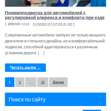
Пневмоподвеска для автомобилей с
регулировкой клиренса и комфорта при езде
1 ИЮНЯ 2026
КОММЕНТАРИЕВ НЕТ
Современные автомобили требуют не только мощного
двигателя и стильного дизайна, но и комфортабельной
подвески, способной адаптироваться к различным
условиям дороги. […]
Читать далее →
Пагинация
1
2
…
35
Далее
записей
Поиск по сайту