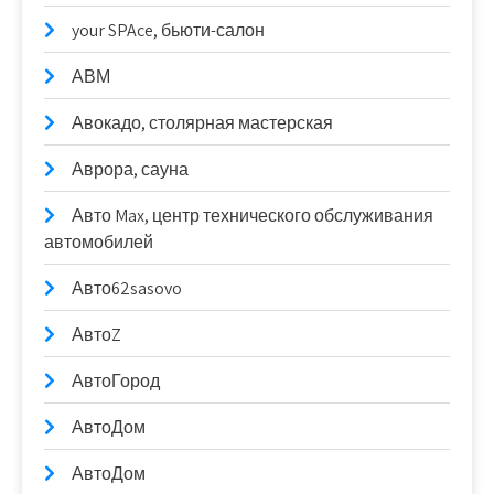
your SPAce, бьюти-салон
АВМ
Авокадо, столярная мастерская
Аврора, сауна
Авто Max, центр технического обслуживания
автомобилей
Авто62sasovo
АвтоZ
АвтоГород
АвтоДом
АвтоДом