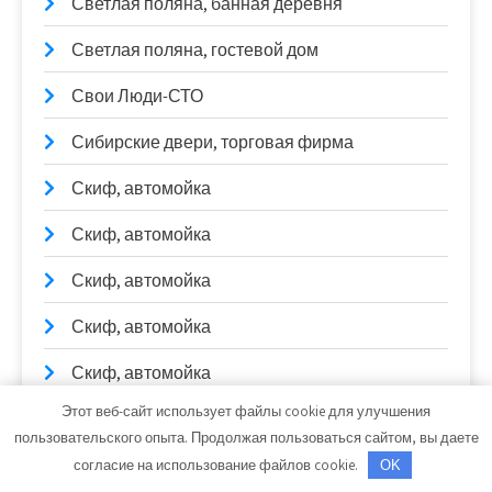
Светлая поляна, банная деревня
Светлая поляна, гостевой дом
Свои Люди-СТО
Сибирские двери, торговая фирма
Скиф, автомойка
Скиф, автомойка
Скиф, автомойка
Скиф, автомойка
Скиф, автомойка
Этот веб-сайт использует файлы cookie для улучшения
Скиф, автомойка
пользовательского опыта. Продолжая пользоваться сайтом, вы даете
Солексавто-Сибирь, официальный дилер
согласие на использование файлов cookie.
OK
Sitrak, Howo, Daf