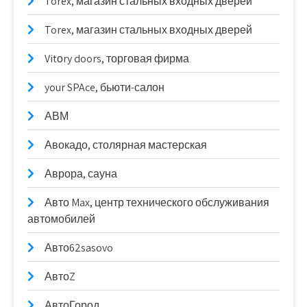
Torex, магазин стальных входных дверей
Torex, магазин стальных входных дверей
Vitоry doors, торговая фирма
your SPAce, бьюти-салон
АВМ
Авокадо, столярная мастерская
Аврора, сауна
Авто Max, центр технического обслуживания
автомобилей
Авто62sasovo
АвтоZ
АвтоГород