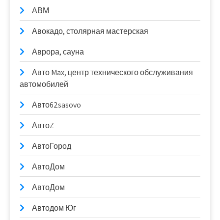
АВМ
Авокадо, столярная мастерская
Аврора, сауна
Авто Max, центр технического обслуживания
автомобилей
Авто62sasovo
АвтоZ
АвтоГород
АвтоДом
АвтоДом
Автодом Юг