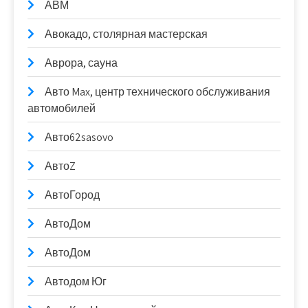
АВМ
Авокадо, столярная мастерская
Аврора, сауна
Авто Max, центр технического обслуживания
автомобилей
Авто62sasovo
АвтоZ
АвтоГород
АвтоДом
АвтоДом
Автодом Юг