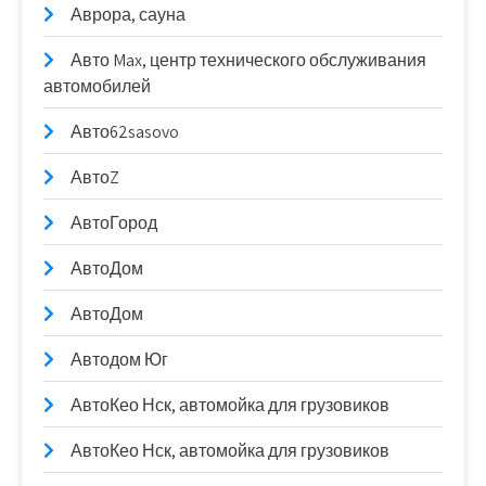
Аврора, сауна
Авто Max, центр технического обслуживания
автомобилей
Авто62sasovo
АвтоZ
АвтоГород
АвтоДом
АвтоДом
Автодом Юг
АвтоКео Нск, автомойка для грузовиков
АвтоКео Нск, автомойка для грузовиков