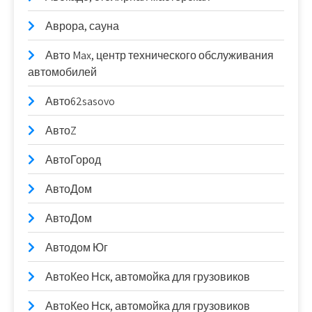
Аврора, сауна
Авто Max, центр технического обслуживания
автомобилей
Авто62sasovo
АвтоZ
АвтоГород
АвтоДом
АвтоДом
Автодом Юг
АвтоКео Нск, автомойка для грузовиков
АвтоКео Нск, автомойка для грузовиков