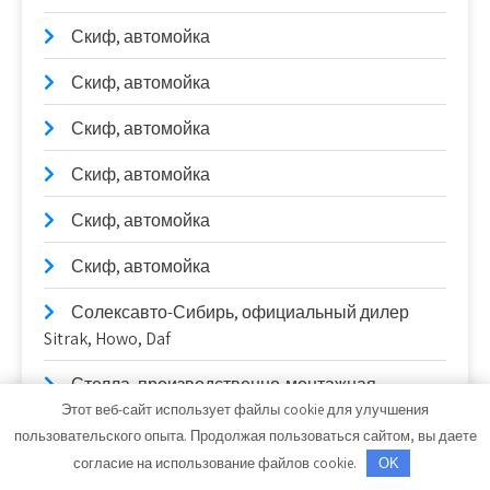
Скиф, автомойка
Скиф, автомойка
Скиф, автомойка
Скиф, автомойка
Скиф, автомойка
Скиф, автомойка
Солексавто-Сибирь, официальный дилер
Sitrak, Howo, Daf
Стелла, производственно-монтажная
компания
Этот веб-сайт использует файлы cookie для улучшения
пользовательского опыта. Продолжая пользоваться сайтом, вы даете
Стелла, производственно-монтажная
согласие на использование файлов cookie.
OK
компания