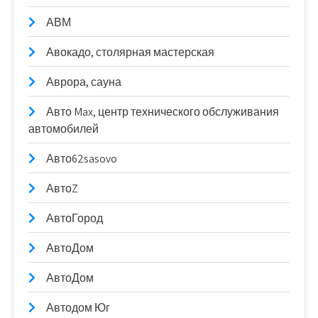
АВМ
Авокадо, столярная мастерская
Аврора, сауна
Авто Max, центр технического обслуживания
автомобилей
Авто62sasovo
АвтоZ
АвтоГород
АвтоДом
АвтоДом
Автодом Юг