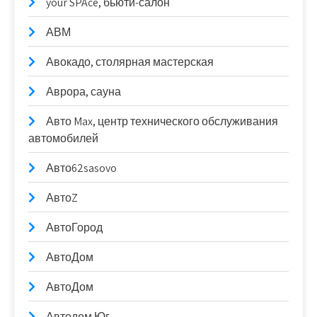
your SPAce, бьюти-салон
АВМ
Авокадо, столярная мастерская
Аврора, сауна
Авто Max, центр технического обслуживания
автомобилей
Авто62sasovo
АвтоZ
АвтоГород
АвтоДом
АвтоДом
Автодом Юг