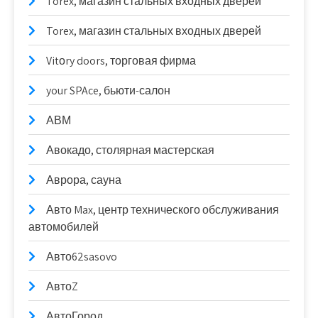
Torex, магазин стальных входных дверей
Torex, магазин стальных входных дверей
Vitоry doors, торговая фирма
your SPAce, бьюти-салон
АВМ
Авокадо, столярная мастерская
Аврора, сауна
Авто Max, центр технического обслуживания
автомобилей
Авто62sasovo
АвтоZ
АвтоГород