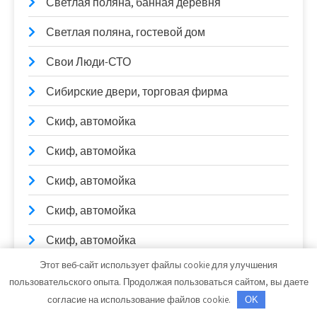
Светлая поляна, банная деревня
Светлая поляна, гостевой дом
Свои Люди-СТО
Сибирские двери, торговая фирма
Скиф, автомойка
Скиф, автомойка
Скиф, автомойка
Скиф, автомойка
Скиф, автомойка
Этот веб-сайт использует файлы cookie для улучшения
Скиф, автомойка
пользовательского опыта. Продолжая пользоваться сайтом, вы даете
Солексавто-Сибирь, официальный дилер
согласие на использование файлов cookie.
OK
Sitrak, Howo, Daf