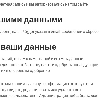
четная запись и вы авторизовались на том сайте.
ашими данными
роля, ваш IP будет указан в email-сообщении о сбросе.
м ваши данные
нтарий, то сам комментарий и его метаданные
 для того, чтобы определять и одобрять последующие
их в очередь на одобрение.
йте мы храним ту личную информацию, которую они
огут видеть, редактировать или удалить свою
имени пользователя). Администрация вебсайта также