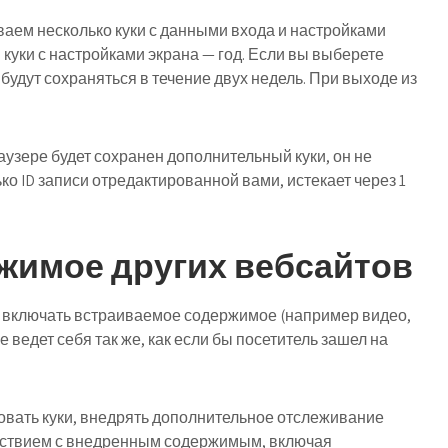
ваем несколько куки с данными входа и настройками
, куки с настройками экрана — год. Если вы выберете
будут сохраняться в течение двух недель. При выходе из
аузере будет сохранен дополнительный куки, он не
о ID записи отредактированной вами, истекает через 1
жимое других вебсайтов
ут включать встраиваемое содержимое (например видео,
 ведет себя так же, как если бы посетитель зашел на
зовать куки, внедрять дополнительное отслеживание
ействием с внедренным содержимым, включая