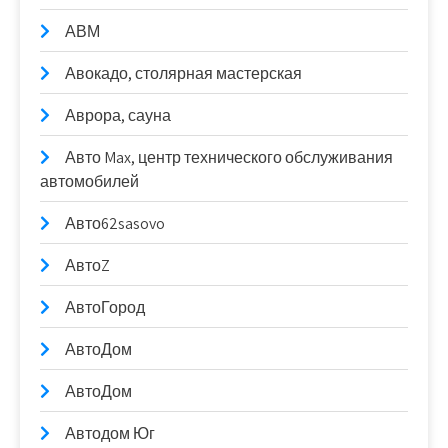
АВМ
Авокадо, столярная мастерская
Аврора, сауна
Авто Max, центр технического обслуживания
автомобилей
Авто62sasovo
АвтоZ
АвтоГород
АвтоДом
АвтоДом
Автодом Юг