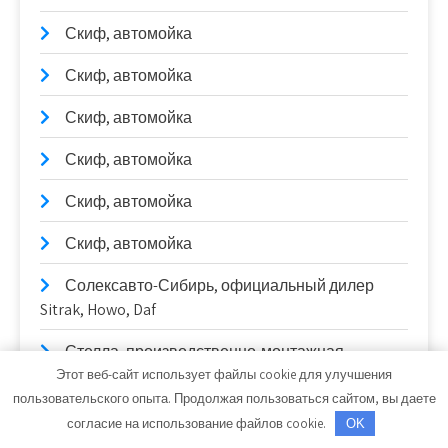
Скиф, автомойка
Скиф, автомойка
Скиф, автомойка
Скиф, автомойка
Скиф, автомойка
Скиф, автомойка
Солексавто-Сибирь, официальный дилер
Sitrak, Howo, Daf
Стелла, производственно-монтажная
компания
Этот веб-сайт использует файлы cookie для улучшения
пользовательского опыта. Продолжая пользоваться сайтом, вы даете
Стелла, производственно-монтажная
согласие на использование файлов cookie.
OK
компания