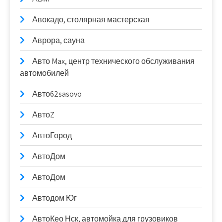
Авокадо, столярная мастерская
Аврора, сауна
Авто Max, центр технического обслуживания
автомобилей
Авто62sasovo
АвтоZ
АвтоГород
АвтоДом
АвтоДом
Автодом Юг
АвтоКео Нск, автомойка для грузовиков