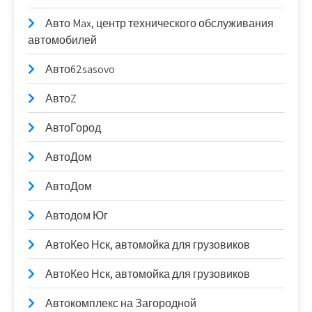
Авто Max, центр технического обслуживания
автомобилей
Авто62sasovo
АвтоZ
АвтоГород
АвтоДом
АвтоДом
Автодом Юг
АвтоКео Нск, автомойка для грузовиков
АвтоКео Нск, автомойка для грузовиков
Автокомплекс на Загородной