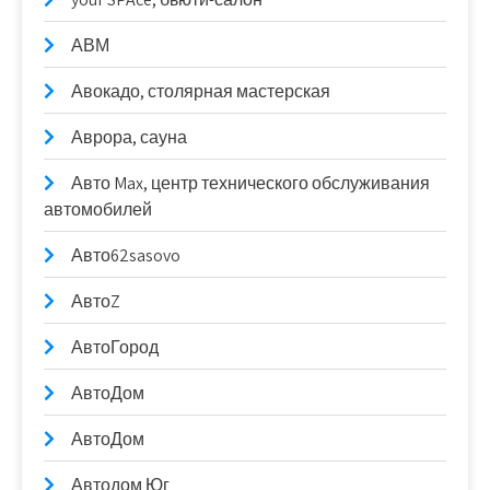
АВМ
Авокадо, столярная мастерская
Аврора, сауна
Авто Max, центр технического обслуживания
автомобилей
Авто62sasovo
АвтоZ
АвтоГород
АвтоДом
АвтоДом
Автодом Юг