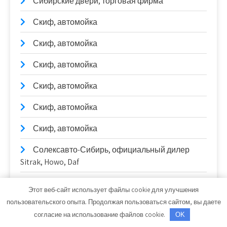
Сибирские двери, торговая фирма
Скиф, автомойка
Скиф, автомойка
Скиф, автомойка
Скиф, автомойка
Скиф, автомойка
Скиф, автомойка
Солексавто-Сибирь, официальный дилер
Sitrak, Howo, Daf
Стелла, производственно-монтажная
Этот веб-сайт использует файлы cookie для улучшения
компания
пользовательского опыта. Продолжая пользоваться сайтом, вы даете
согласие на использование файлов cookie.
OK
Стелла, производственно-монтажная