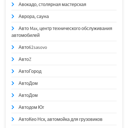
Авокадо, столярная мастерская
Аврора, сауна
Авто Max, центр технического обслуживания
автомобилей
Авто62sasovo
АвтоZ
АвтоГород
АвтоДом
АвтоДом
Автодом Юг
АвтоКео Нск, автомойка для грузовиков