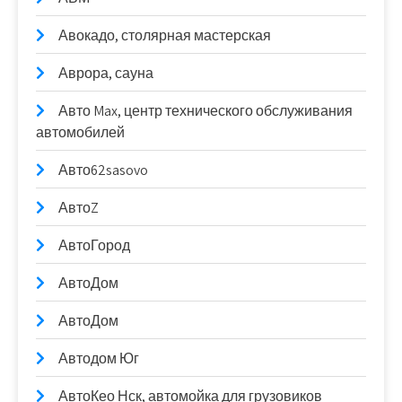
Авокадо, столярная мастерская
Аврора, сауна
Авто Max, центр технического обслуживания
автомобилей
Авто62sasovo
АвтоZ
АвтоГород
АвтоДом
АвтоДом
Автодом Юг
АвтоКео Нск, автомойка для грузовиков