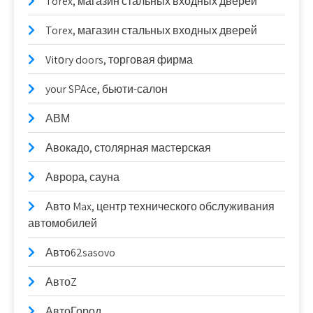
Torex, магазин стальных входных дверей
Torex, магазин стальных входных дверей
Vitоry doors, торговая фирма
your SPAce, бьюти-салон
АВМ
Авокадо, столярная мастерская
Аврора, сауна
Авто Max, центр технического обслуживания
автомобилей
Авто62sasovo
АвтоZ
АвтоГород