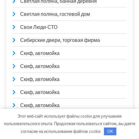
Светлая поляна, банная деревня
Светлая поляна, гостевой дом
Свои Люди-СТО
Сибирские двери, торговая фирма
Скиф, автомойка
Скиф, автомойка
Скиф, автомойка
Скиф, автомойка
Скиф, автомойка
Этот веб-сайт использует файлы cookie для улучшения
Скиф, автомойка
пользовательского опыта. Продолжая пользоваться сайтом, вы даете
Солексавто-Сибирь, официальный дилер
согласие на использование файлов cookie.
OK
Sitrak, Howo, Daf