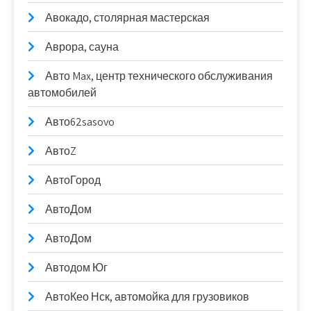
Авокадо, столярная мастерская
Аврора, сауна
Авто Max, центр технического обслуживания
автомобилей
Авто62sasovo
АвтоZ
АвтоГород
АвтоДом
АвтоДом
Автодом Юг
АвтоКео Нск, автомойка для грузовиков