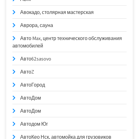
Авокадо, столярная мастерская
Аврора, сауна
Авто Max, центр технического обслуживания
автомобилей
Авто62sasovo
АвтоZ
АвтоГород
АвтоДом
АвтоДом
Автодом Юг
АвтоКео Нск, автомойка для грузовиков