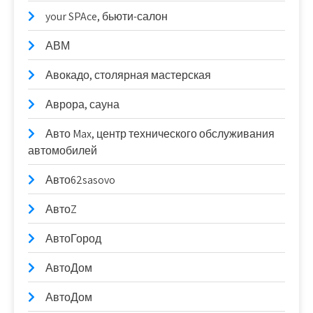
your SPAce, бьюти-салон
АВМ
Авокадо, столярная мастерская
Аврора, сауна
Авто Max, центр технического обслуживания
автомобилей
Авто62sasovo
АвтоZ
АвтоГород
АвтоДом
АвтоДом