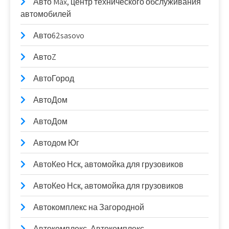
Авто Max, центр технического обслуживания
автомобилей
Авто62sasovo
АвтоZ
АвтоГород
АвтоДом
АвтоДом
Автодом Юг
АвтоКео Нск, автомойка для грузовиков
АвтоКео Нск, автомойка для грузовиков
Автокомплекс на Загородной
Автокомплекс, Автокомплекс