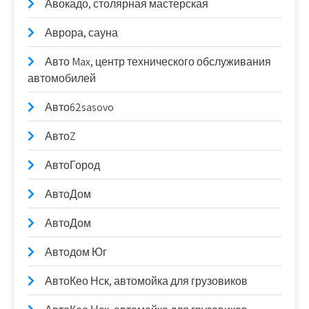
Авокадо, столярная мастерская
Аврора, сауна
Авто Max, центр технического обслуживания
автомобилей
Авто62sasovo
АвтоZ
АвтоГород
АвтоДом
АвтоДом
Автодом Юг
АвтоКео Нск, автомойка для грузовиков