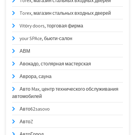
Torex, магазин стальных входных дверей
Torex, магазин стальных входных дверей
Vitоry doors, торговая фирма
your SPAce, бьюти-салон
АВМ
Авокадо, столярная мастерская
Аврора, сауна
Авто Max, центр технического обслуживания
автомобилей
Авто62sasovo
АвтоZ
АвтоГород