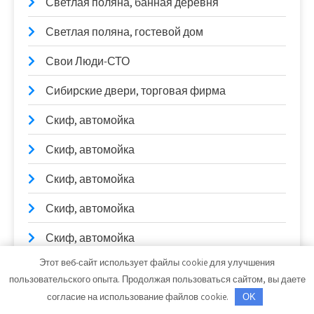
Светлая поляна, банная деревня
Светлая поляна, гостевой дом
Свои Люди-СТО
Сибирские двери, торговая фирма
Скиф, автомойка
Скиф, автомойка
Скиф, автомойка
Скиф, автомойка
Скиф, автомойка
Этот веб-сайт использует файлы cookie для улучшения
Скиф, автомойка
пользовательского опыта. Продолжая пользоваться сайтом, вы даете
Солексавто-Сибирь, официальный дилер
согласие на использование файлов cookie.
OK
Sitrak, Howo, Daf