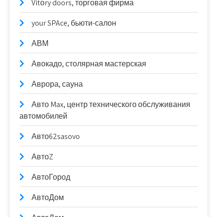
Vitоry doors, торговая фирма
your SPAce, бьюти-салон
АВМ
Авокадо, столярная мастерская
Аврора, сауна
Авто Max, центр технического обслуживания
автомобилей
Авто62sasovo
АвтоZ
АвтоГород
АвтоДом