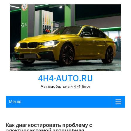
Перейти
к
содержимому
4H4-AUTO.RU
Автомобильный 4×4 блог
Меню
Как диагностировать проблему с
электросистемой автомобиля