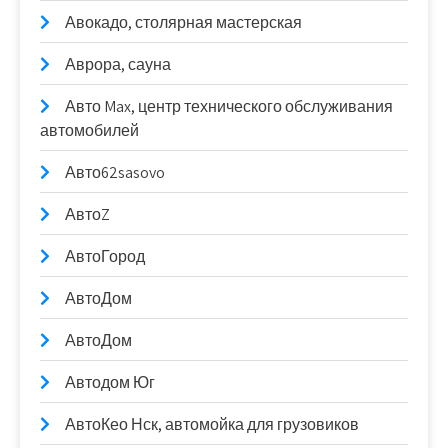
Авокадо, столярная мастерская
Аврора, сауна
Авто Max, центр технического обслуживания
автомобилей
Авто62sasovo
АвтоZ
АвтоГород
АвтоДом
АвтоДом
Автодом Юг
АвтоКео Нск, автомойка для грузовиков