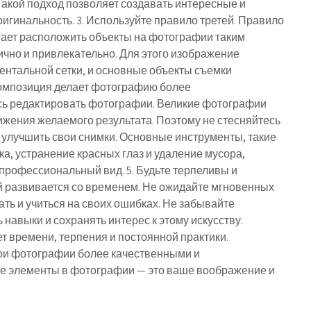
 Такой подход позволяет создавать интересные и
игинальность. 3. Используйте правило третей. Правило
огает расположить объекты на фотографии таким
ично и привлекательно. Для этого изображение
ентальной сетки, и основные объекты съемки
композиция делает фотографию более
есь редактировать фотографии. Великие фотографии
ижения желаемого результата. Поэтому не стесняйтесь
 улучшить свои снимки. Основные инструменты, такие
зка, устранение красных глаз и удаление мусора,
рофессиональный вид. 5. Будьте терпеливы и
й развивается со временем. Не ожидайте мгновенных
ать и учиться на своих ошибках. Не забывайте
навыки и сохранять интерес к этому искусству.
 времени, терпения и постоянной практики.
вои фотографии более качественными и
е элементы в фотографии — это ваше воображение и