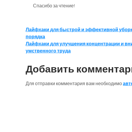
Спасибо за чтение!
Навигация
Лайфхаки для быстрой и эффективной уборк
порядка
по
Лайфхаки для улучшения концентрации и в
записям
умственного труда
Добавить комментар
Для отправки комментария вам необходимо
авт