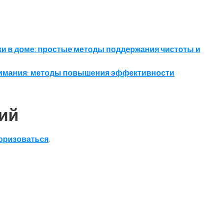
и в доме: простые методы поддержания чистоты и
нимания: методы повышения эффективности
ий
оризоваться
.