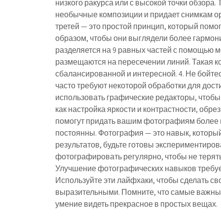
низкого ракурса или с высокой точки обзора.
необычные композиции и придает снимкам ор
третей — это простой принцип, который пом
образом, чтобы они выглядели более гармон
разделяется на 9 равных частей с помощью м
размещаются на пересечении линий. Такая 
сбалансированной и интересной. 4. Не бойт
часто требуют некоторой обработки для дост
использовать графические редакторы, чтобы
как настройка яркости и контрастности, обре
помогут придать вашим фотографиям более п
постоянны. Фотография — это навык, которы
результатов, будьте готовы экспериментиров
фотографировать регулярно, чтобы не терять 
Улучшение фотографических навыков требует
Используйте эти лайфхаки, чтобы сделать с
выразительными. Помните, что самые важны
умение видеть прекрасное в простых вещах.