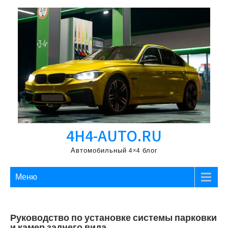
Перейти
к
содержимому
4H4-AUTO.RU
Автомобильный 4×4 блог
Меню
Руководство по установке системы парковки
и камер заднего вида