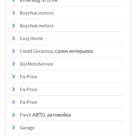
Bmw-wag Gt Drive
Boychuk.motors
Boychuk.motors
Cozy Home
Credit Ceramica, салон интерьера
DocMotoService
Fix Price
Fix Price
Fix Price
Fresh АВТО, автомойка
Garage