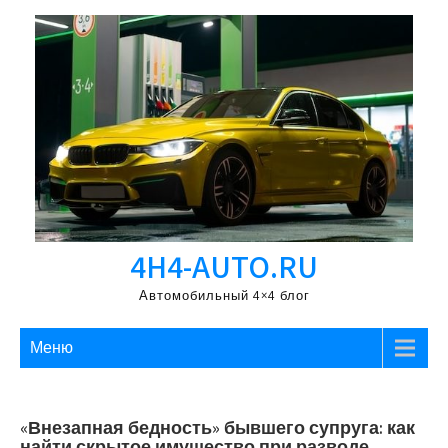
Перейти
к
содержимому
4H4-AUTO.RU
Автомобильный 4×4 блог
Меню
«Внезапная бедность» бывшего супруга: как
найти скрытое имущество при разводе